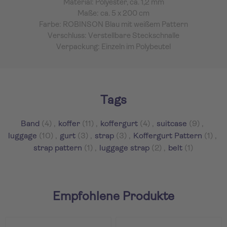
Material: Polyester, ca. 1,2 mm
Maße: ca. 5 x 200 cm
Farbe: ROBINSON Blau mit weißem Pattern
Verschluss: Verstellbare Steckschnalle
Verpackung: Einzeln im Polybeutel
Tags
Band
(4)
,
koffer
(11)
,
koffergurt
(4)
,
suitcase
(9)
,
luggage
(10)
,
gurt
(3)
,
strap
(3)
,
Koffergurt Pattern
(1)
,
strap pattern
(1)
,
luggage strap
(2)
,
belt
(1)
Empfohlene Produkte