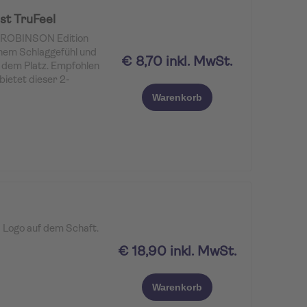
st TruFeel
als ROBINSON Edition
hem Schlaggefühl und
€ 8,70 inkl. MwSt.
 dem Platz. Empfohlen
ietet dieser 2-
 Kombination aus
Warenkorb
lle Kern mit geringer
istanzen, während der
, durchdringenden
Spieler, die ein softes
eist-Qualität verbinden
 Logo auf dem Schaft.
all mit weichem
€ 18,90 inkl. MwSt.
nd hoher Kontrolle rund
packung
Warenkorb