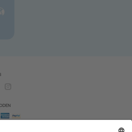
S
ODEN