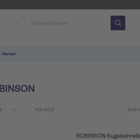
Marken
BINSON
E
PER SEITE
SORT
SON
TUI MAGIC LIFE
TU
ROBINSON Kugelschreibe