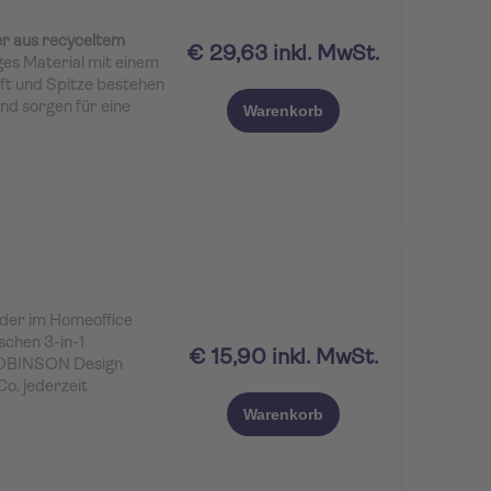
 aus recyceltem
€ 29,63 inkl. MwSt.
ges Material mit einem
ft und Spitze bestehen
nd sorgen für eine
Warenkorb
n Gebrauch.
oder im Homeoffice
schen 3-in-1
€ 15,90 inkl. MwSt.
 ROBINSON Design
o. jederzeit
ion, Urlaub oder
Warenkorb
 (ca. 20 cm) vereint
ro USB – passend für