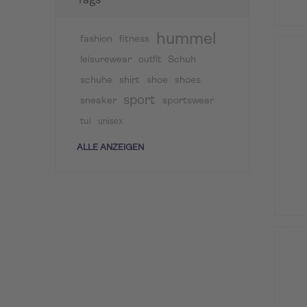
Tags
hummel
fashion
fitness
leisurewear
Schuh
outfit
schuhe
shirt
shoe
shoes
sport
sneaker
sportswear
tui
unisex
ALLE ANZEIGEN