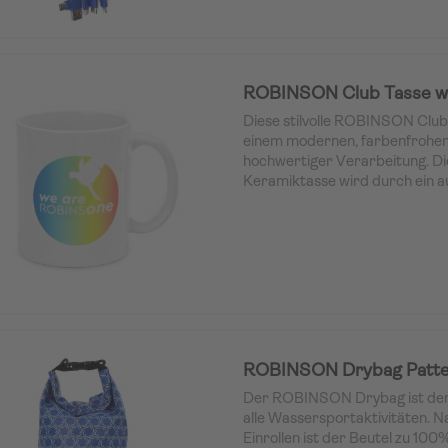
Das blau-weiß geflochtene Kabe
Polyester ummantelt und kommt
Geschenkbox – perfekt als kle
Gadget für Vielreisende. Ein H
leuchtet das ROBINSON Logo sti
ROBINSON Club Tasse we
Diese stilvolle ROBINSON Club
einem modernen, farbenfrohen
hochwertiger Verarbeitung. Di
Keramiktasse wird durch ein au
Farbmotiv in Regenbogenoptik
Hingucker. Im Zentrum des Des
Schriftzug
„we are ROBINSON
Vogel, ein klares Statement f
Markenidentität.
ROBINSON Drybag Patt
Der ROBINSON Drybag ist der i
alle Wassersportaktivitäten. 
Einrollen ist der Beutel zu 10