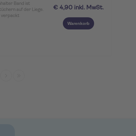
alter Band ist
€ 4,90 inkl. MwSt.
üchern auf der Liege.
ln verpackt
Warenkorb