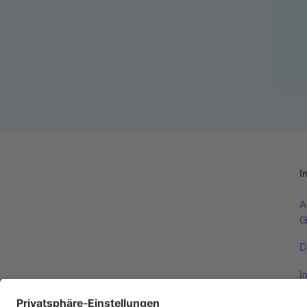
I
A
G
D
I
V