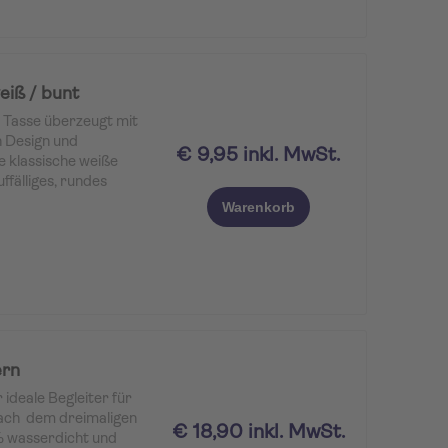
l ist robust mit
 in einer eleganten
ines Souvenir oder
ighlight: Beim Laden
lvoll auf.
iß / bunt
 Tasse überzeugt mit
 Design und
€ 9,95 inkl. MwSt.
e klassische weiße
ffälliges, rundes
 zum echten
Warenkorb
igns steht der
e“
sowie mit einem
ür Gemeinschaft und
ern
deale Begleiter für
Nach dem dreimaligen
€ 18,90 inkl. MwSt.
0% wasserdicht und