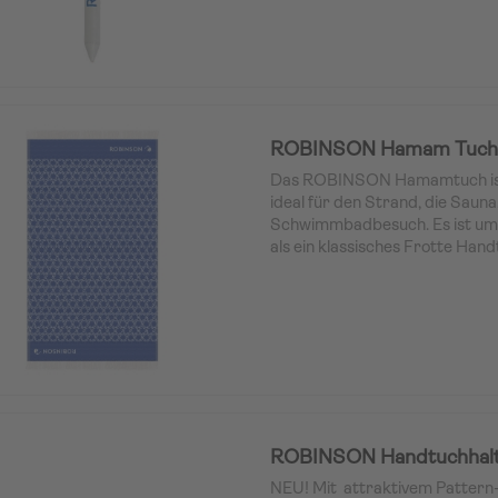
ROBINSON Hamam Tuch
Das ROBINSON Hamamtuch ist v
ideal für den Strand, die Sauna
Schwimmbadbesuch. Es ist um e
als ein klassisches Frotte Han
extrem schnell.
Perfekt für unterwegs, da es we
normale Handtücher benötigt.
ROBINSON Handtuchhalt
NEU! Mit attraktivem Pattern-L