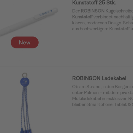
Kunststoff 25 Stk.
Der
ROBINSON Kugelschreiber
Kunststoff
verbindet nachhalti
klaren, modernen Design. Scha
aus hochwertigem Kunststoff u
angenehme Haptik im tägliche
ROBINSON Ladekabel
Ob am Strand, in den Bergen 
unter Palmen – mit dem prakti
Multiladekabel im exklusiven
bleiben Smartphone, Tablet & C
einsatzbereit. Ideal für Workat
unterwegs: Das kompakte Kabel
USB, Typ C, Lightning und Mic
nahezu jedes Gerät.