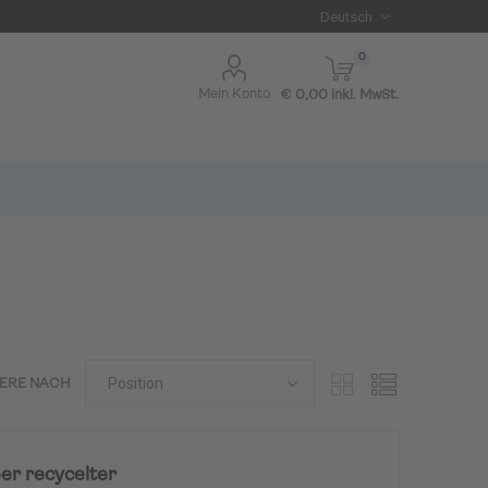
0
Mein Konto
€ 0,00 inkl. MwSt.
IERE NACH
I BLUE
r recycelter