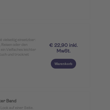
ielseitig einsetzbar:
€ 22,90 inkl.
, Reisen oder den
in Vielfaches leichter
MwSt.
dtuch und trocknet
Warenkorb
niger Platz als
er Band
ook auf einer Seite.