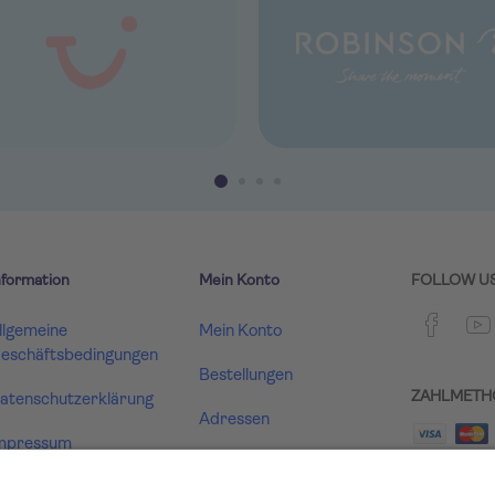
nformation
Mein Konto
FOLLOW U
llgemeine
Mein Konto
eschäftsbedingungen
Bestellungen
ZAHLMETH
atenschutzerklärung
Adressen
mpressum
Warenkorb
ertrag widerrufen