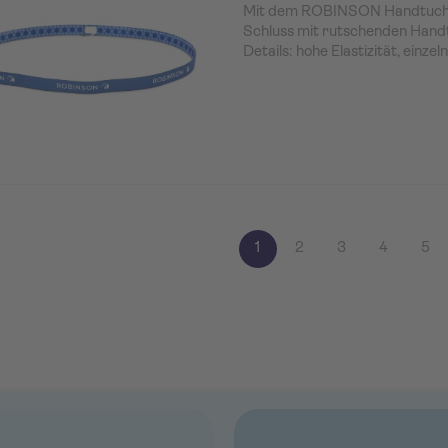
Mit dem ROBINSON Handtuchh
Schluss mit rutschenden Handt
Details: hohe Elastizität, einze
1
2
3
4
5