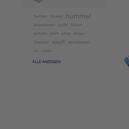
Tags
hummel
fashion
fitness
leisurewear
Schuh
outfit
schuhe
shirt
shoe
shoes
sport
sneaker
sportswear
tui
unisex
ALLE ANZEIGEN