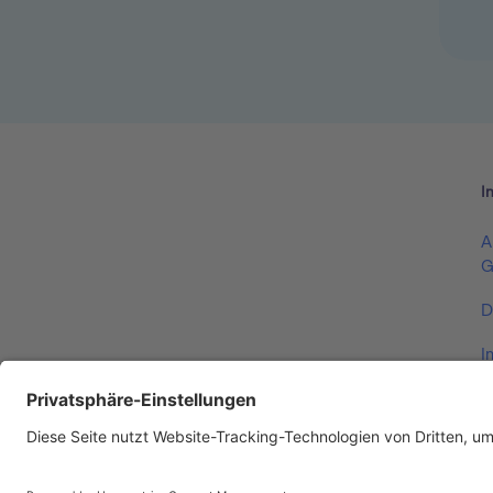
I
A
G
D
I
V