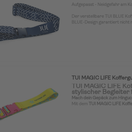
Aufgepasst - Neidgefahr am K
Der verstellbare TUI BLUE Kof
BLUE-Design garantiert nicht n
Transport ihres Gepäcks, sonde
Highlight an jedem Gepäckband
aber unverwechselbaren Farba
verhindern jedes Verwechseln i
die perfekte Ergänzung zu uns
Hoteldesign.
TUI MAGIC LIFE Kofferg
TUI MAGIC LIFE Kof
stylischer Begleiter 
Mach dein Gepäck zum Hinguc
Mit dem
TUI MAGIC LIFE Koff
nur sicher, sondern auch mit Sti
MAGIC LIFE Sternenpattern
i
leuchtenden
Kunststoffteilen in
dass dein Koffer sofort ins Auge