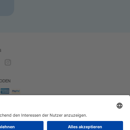
S
ODEN