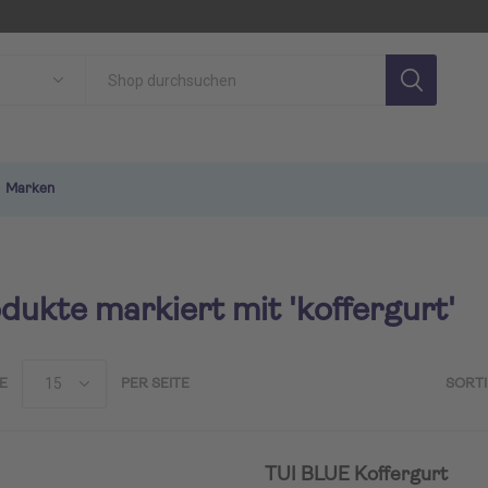
Marken
dukte markiert mit 'koffergurt'
E
PER SEITE
SORT
SON
TUI MAGIC LIFE
TU
TUI BLUE Koffergurt