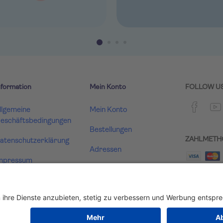
nformation
Mein Konto
FOLLOW U
llgemeine
Mein Konto
eschäftsbedingungen
Bestellungen
ZAHLMETH
atenschutzerklärung
Adressen
mpressum
Warenkorb
ertrag widerrufen