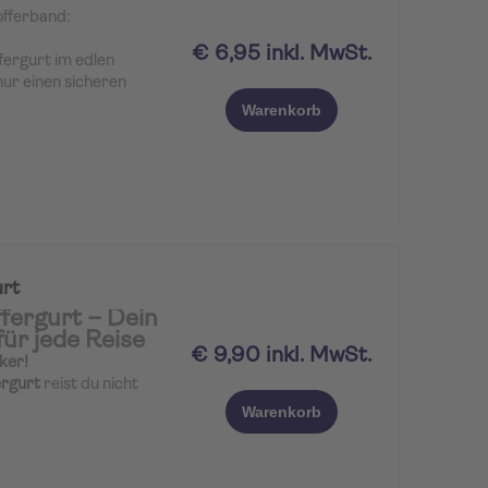
offerband:
€ 6,95 inkl. MwSt.
fergurt im edlen
ur einen sicheren
rn glänzt als schickes
Warenkorb
. Seine schlichten
kzente in blau/weiß
hres Koffers und sind
erem einzigartigen
urt
fergurt – Dein
für jede Reise
€ 9,90 inkl. MwSt.
ker!
ergurt
reist du nicht
l. Das auffällige
TUI
Warenkorb
n Kombination mit
 Knallpink
sorgt dafür,
 fällt – auf dem