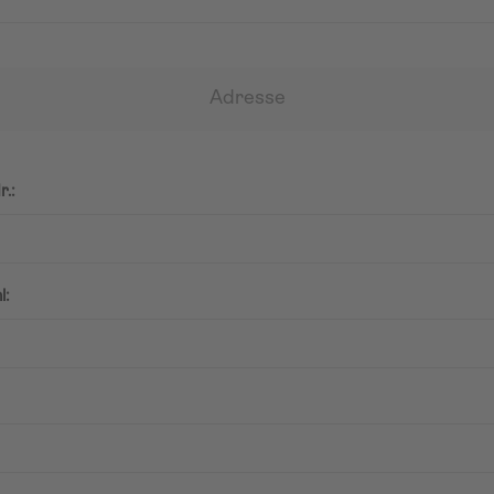
Adresse
r.:
l: