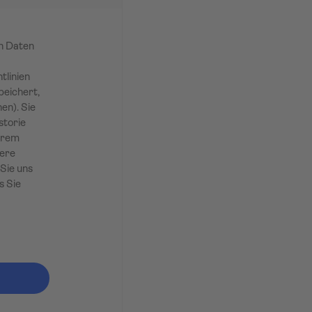
en Daten
tlinien
peichert,
en). Sie
storie
Ihrem
sere
Sie uns
s Sie