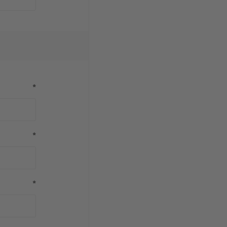
*
*
*