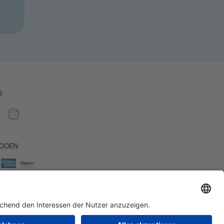
S
ODEN