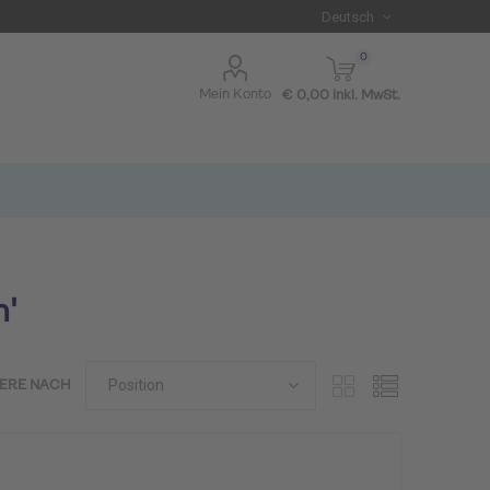
0
Mein Konto
€ 0,00 inkl. MwSt.
n'
IERE NACH
I BLUE