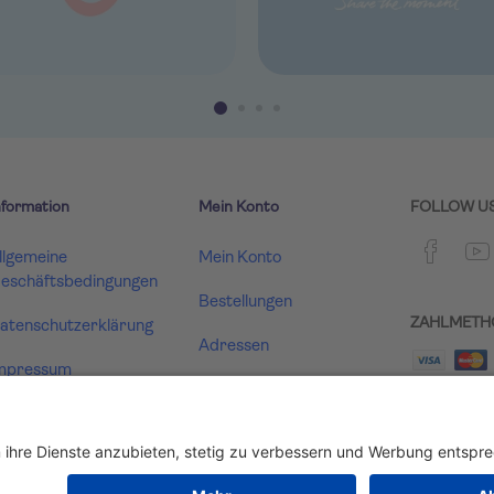
nformation
Mein Konto
FOLLOW U
llgemeine
Mein Konto
eschäftsbedingungen
Bestellungen
ZAHLMETH
atenschutzerklärung
Adressen
mpressum
Warenkorb
ertrag widerrufen