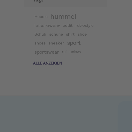
Tags
hummel
Hoodie
leisurewear
outfit
retrostyle
schuhe
shirt
Schuh
shoe
sport
shoes
sneaker
sportswear
tui
unisex
ALLE ANZEIGEN