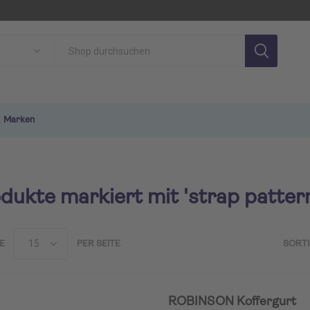
Marken
dukte markiert mit 'strap patter
E
PER SEITE
SORT
SON
TUI MAGIC LIFE
TU
ROBINSON Koffergurt