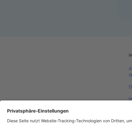
I
A
G
D
I
V