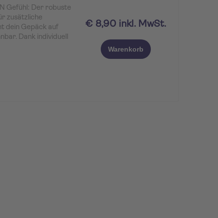
 Gefühl: Der robuste
r zusätzliche
€ 8,90 inkl. MwSt.
ht dein Gepäck auf
ar. Dank individuell
kantem ROBINSON
Warenkorb
gleiter für deinen