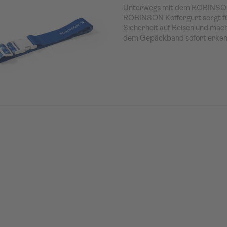
Unterwegs mit dem ROBINSON
ROBINSON Koffergurt sorgt fü
Sicherheit auf Reisen und mac
dem Gepäckband sofort erkennb
anpassbarer Länge und mar
Design ist er der ideale Reisebe
nächsten Cluburlaub.