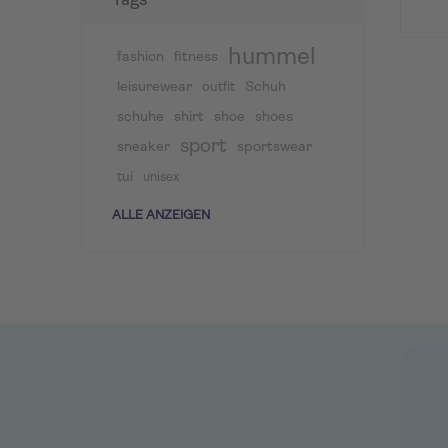
Tags
hummel
fashion
fitness
leisurewear
Schuh
outfit
schuhe
shirt
shoe
shoes
sport
sneaker
sportswear
tui
unisex
ALLE ANZEIGEN