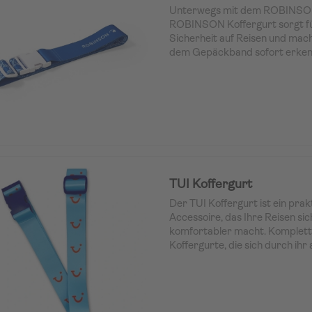
Unterwegs mit dem ROBINSON
ROBINSON Koffergurt sorgt fü
Sicherheit auf Reisen und mac
dem Gepäckband sofort erkennb
anpassbarer Länge und mar
Design ist er der ideale Reisebe
nächsten Cluburlaub.
TUI Koffergurt
Der TUI Koffergurt ist ein prakt
Accessoire, das Ihre Reisen si
komfortabler macht. Komplett
Koffergurte, die sich durch ihr 
ansprechendes Design auszeic
Dieser Koffergurt ist perfekt für
auf Reisen leicht identifizieren
möchten. Er bietet nicht nur 