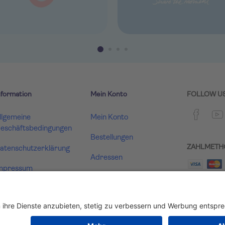
nformation
Mein Konto
FOLLOW U
llgemeine
Mein Konto
eschäftsbedingungen
Bestellungen
ZAHLMETH
atenschutzerklärung
Adressen
mpressum
Warenkorb
ertrag widerrufen