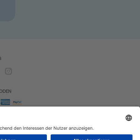
S
ODEN