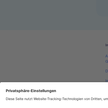
I
A
G
D
I
V