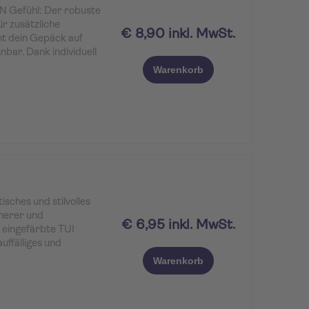
 Gefühl: Der robuste
r zusätzliche
€ 8,90 inkl. MwSt.
ht dein Gepäck auf
ar. Dank individuell
kantem ROBINSON
Warenkorb
gleiter für deinen
isches und stilvolles
cherer und
€ 6,95 inkl. MwSt.
 eingefärbte TUI
auffälliges und
hnen.
Warenkorb
 alle, die ihre Koffer
 und zusätzlich sichern
Schutz vor dem