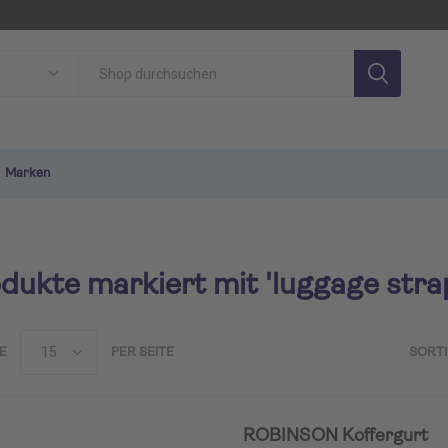
Marken
dukte markiert mit 'luggage stra
E
PER SEITE
SORT
SON
TUI MAGIC LIFE
TU
ROBINSON Koffergurt