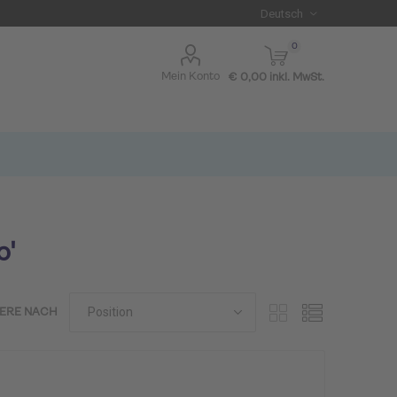
0
Mein Konto
€ 0,00 inkl. MwSt.
p'
IERE NACH
I BLUE