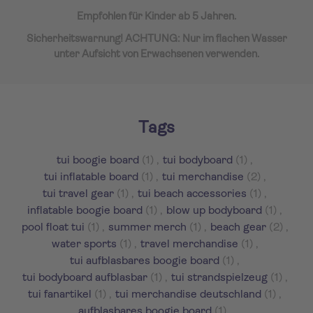
Empfohlen für Kinder ab 5 Jahren.
Sicherheitswarnung! ACHTUNG: Nur im flachen Wasser
unter Aufsicht von Erwachsenen verwenden.
Tags
tui boogie board
(1)
,
tui bodyboard
(1)
,
tui inflatable board
(1)
,
tui merchandise
(2)
,
tui travel gear
(1)
,
tui beach accessories
(1)
,
inflatable boogie board
(1)
,
blow up bodyboard
(1)
,
pool float tui
(1)
,
summer merch
(1)
,
beach gear
(2)
,
water sports
(1)
,
travel merchandise
(1)
,
tui aufblasbares boogie board
(1)
,
tui bodyboard aufblasbar
(1)
,
tui strandspielzeug
(1)
,
tui fanartikel
(1)
,
tui merchandise deutschland
(1)
,
aufblasbares boogie board
(1)
,