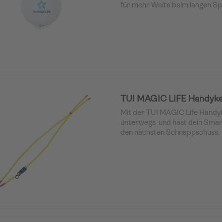
für mehr Weite beim langen Spi
Außenschicht sorgt für die per
dem Green und darum herum.
TUI MAGIC LIFE Handyket
Mit der TUI MAGIC Life Handyk
unterwegs und hast dein Smart
den nächsten Schnappschuss.
Wie funktioniert der Smartph
einfach die Schutzhülle deine
den Universal-Halter zwische
Schutzhülle ein. Kompatibel mit 
Smartphones und Schutzhüllen