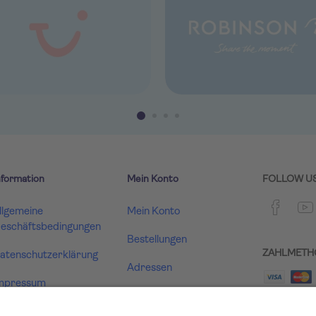
nformation
Mein Konto
FOLLOW U
llgemeine
Mein Konto
eschäftsbedingungen
Bestellungen
ZAHLMETH
atenschutzerklärung
Adressen
mpressum
Warenkorb
ertrag widerrufen