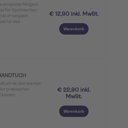
s strapazierfähigem
atz für Sportsachen
€ 12,90 inkl. MwSt.
g ist er bequem
eal für das
richt oder
Warenkorb
mpakt und in zwei
THANDTUCH
tuch ist dein starker
€ 22,90 inkl.
der praktischen
f keinem
MwSt.
Warenkorb