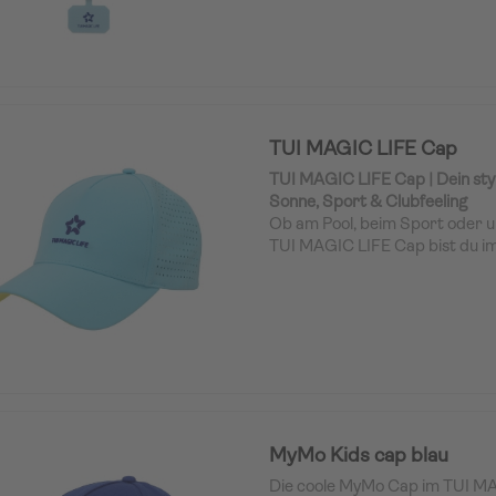
Wie funktioniert der Smartph
einfach die Schutzhülle deine
den Universal-Halter zwische
Schutzhülle ein. Kompatibel mit 
Smartphones und Schutzhüllen
TUI MAGIC LIFE Cap
TUI MAGIC LIFE Cap | Dein styl
Sonne, Sport & Clubfeeling
Ob am Pool, beim Sport oder u
TUI MAGIC LIFE Cap bist du i
ausgestattet. Das leichte Softs
angenehmen Tragekomfort, w
Design echtes Urlaubsfeeling v
Das 3D Rubber Logo auf der F
zum Statement-Piece, die Lase
garantieren optimale Belüftun
Look durch das zweifarbige Log
abgesetzten Band und den pra
Klettverschluss aus demselben
MyMo Kids cap blau
Die coole MyMo Cap im TUI MA