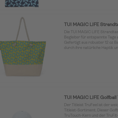
TUI MAGIC LIFE Strandt
Die TUI MAGIC LIFE Strandtasc
Begleiter für entspannte Tage
Gefertigt aus robuster 12 oz B
durch ihre natürliche Haptik un
Mit ihren großzügigen Maßen vo
cm bietet sie ausreichend Plat
Sonnencreme und alle wichtige
Praktische Details wie eine
inn
Reißverschlusstasche
sorgen f
Aufbewahrung kleinerer Gege
Metallösen
und
stabile Kordel
nicht nur für Komfort, sondern
stilvollen Look sorgen. Die
Farb
TUI MAGIC LIFE Golfball 
das nachhaltige, sommerliche 
Der Titleist TruFeel ist der wei
Tasche zu einem echten Must-h
Titleist-Sortiment. Dieser Golf
TruTouch-Kern und der TruFit