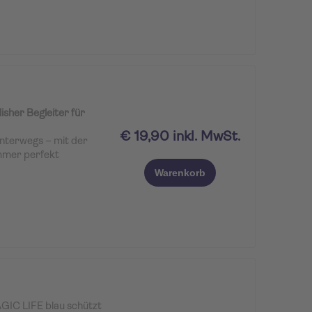
one-Halter? Entferne
s Smartphones und lege
n Smartphone und
fast allen
.
isher Begleiter für
€ 19,90 inkl. MwSt.
nterwegs – mit der
mmer perfekt
hell-Material sorgt für
Warenkorb
ährend das moderne
erbreitet.
ront macht die Cap
rlöcher an den Seiten
g. Abgerundet wird der
o auf dem farblich
ktischen
 Material.
GIC LIFE blau schützt