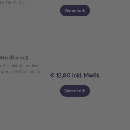
el. Die TruFlex-
fekte Kontrolle auf
Warenkorb
te (Kordel)
ette bist du modisch
phone griffbereit für
€ 12,90 inkl. MwSt.
Warenkorb
one-Halter? Entferne
s Smartphones und lege
n Smartphone und
fast allen
.