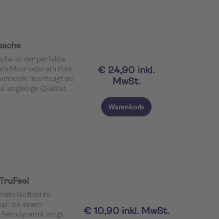
asche
he ist der perfekte
€ 24,90 inkl.
 am Meer oder am Pool.
aumwolle überzeugt sie
MwSt.
d langlebige Qualität.
n ca. 40 × 54 × 44 × 16
Warenkorb
z für Handtuch,
n Strandutensilien.
ere
ür die sichere
nstände, während
n aus Riemenmaterial
 auch für einen
e Natur
unterstreicht
TruFeel
Design und macht die
chste Golfball im
ave für den Urlaub.
ball mit einem
€ 10,90 inkl. MwSt.
-Aerodynamik sorgt