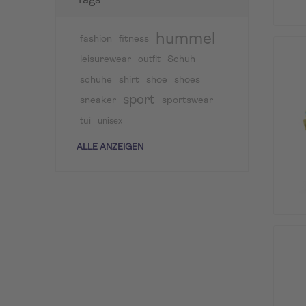
Tags
hummel
fashion
fitness
leisurewear
Schuh
outfit
schuhe
shirt
shoe
shoes
sport
sneaker
sportswear
tui
unisex
ALLE ANZEIGEN