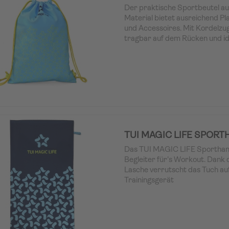
Der praktische Sportbeutel au
Material bietet ausreichend Pl
und Accessoires. Mit Kordelzu
tragbar auf dem Rücken und id
Fitnessstudio, den Sportunter
Freizeitaktivitäten. Leicht, ko
Farben erhältlich.
TUI MAGIC LIFE SPOR
Das TUI MAGIC LIFE Sporthand
Begleiter für's Workout. Dank 
Lasche verrutscht das Tuch au
Trainingsgerät