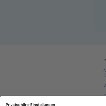
I
A
G
D
I
V