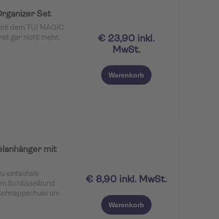
rganizer Set
 mit dem TUI MAGIC
€ 23,90 inkl.
st gar nicht mehr.
MwSt.
Warenkorb
elanhänger mit
u einfachals
€ 8,90 inkl. MwSt.
en Schlüsselbund
 Schnappschuss um
Warenkorb