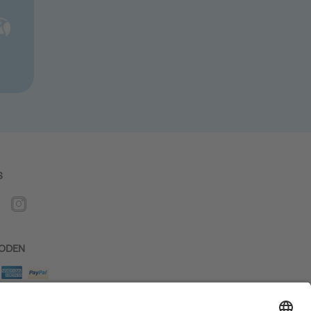
S
ODEN