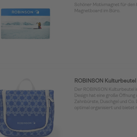
Schöner Motivmagnet für den 
Magnetboard im Büro.
ROBINSON Kulturbeutel
Der ROBINSON Kulturbeutel im
Design hat eine große Öffnung u
Zahnbürste, Duschgel und Co. D
optimal organisiert und bietet
alle wichtigen Utensilien. Auße
Haken zum einfachen Aufhänge
ausgestattet.