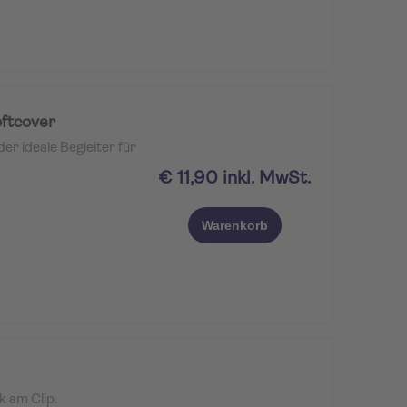
n der Nägel. Geliefert
chen, transparenten
ber schützt und
ftcover
r ideale Begleiter für
€ 11,90 inkl. MwSt.
Warenkorb
k am Clip.