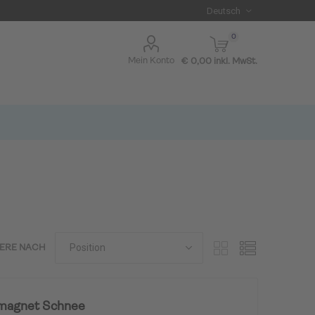
0
Mein Konto
€ 0,00 inkl. MwSt.
IERE NACH
I BLUE
magnet Schnee