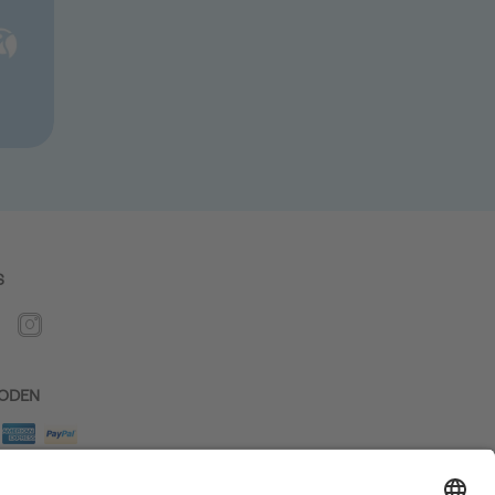
S
ODEN