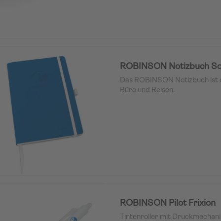
präzises und schonendes Forme
wird die Feile in einer praktis
Aufbewahrungsbox, die sie sau
jederzeit griffbereit hält.
Material:
Feilpapier
Abmessungen:
ca. 150 × 15 mm
Farbe:
Weiß / Blau
ROBINSON Notizbuch So
Das ROBINSON Notizbuch ist de
Büro und Reisen.
ROBINSON Pilot Frixion
Tintenroller mit Druckmechani