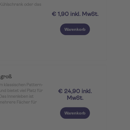
Kühlschrank oder das
€ 1,90 inkl. MwSt.
Warenkorb
 groß
 klassischen Pattern-
€ 24,90 inkl.
nd bietet viel Platz für
as Innenleben ist
MwSt.
 mehrere Fächer für
rdem ist er mit einem
Warenkorb
n für unterwegs