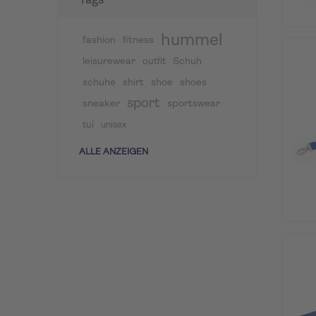
Tags
hummel
fashion
fitness
leisurewear
Schuh
outfit
schuhe
shirt
shoe
shoes
sport
sneaker
sportswear
tui
unisex
ALLE ANZEIGEN