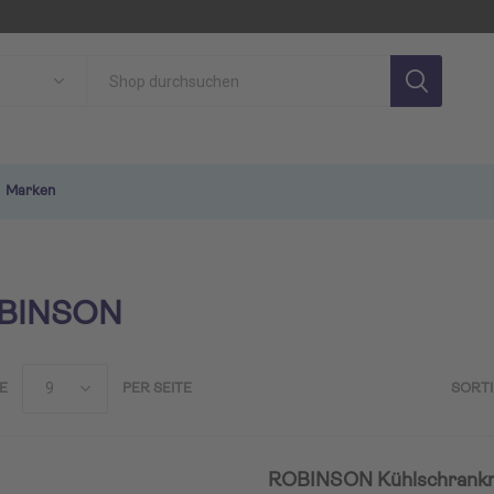
Marken
BINSON
E
PER SEITE
SORT
SON
TUI MAGIC LIFE
TU
ROBINSON Kühlschrank