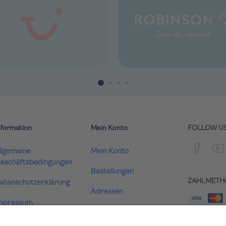
nformation
Mein Konto
FOLLOW U
llgemeine
Mein Konto
eschäftsbedingungen
Bestellungen
ZAHLMETH
atenschutzerklärung
Adressen
mpressum
Warenkorb
ertrag widerrufen