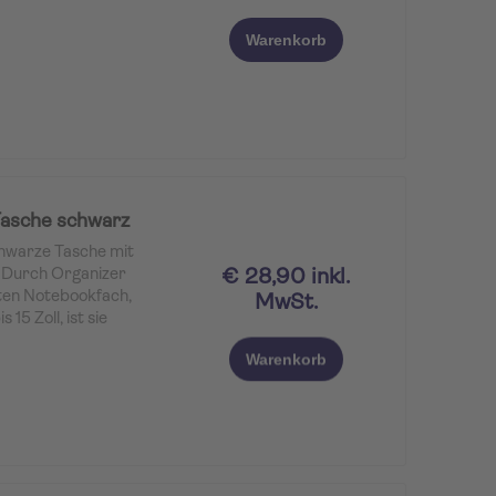
Warenkorb
sche schwarz
chwarze Tasche mit
€ 28,90 inkl.
 Durch Organizer
ten Notebookfach,
MwSt.
15 Zoll, ist sie
rutsch-Schulterpolster
Warenkorb
ltergurt ermöglicht
große Überschlag mit
wird mit einem