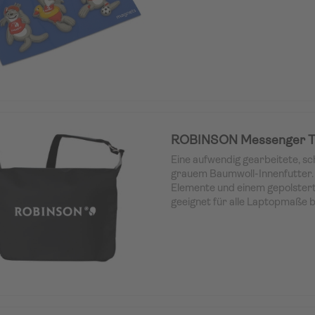
ROBINSON Messenger Ta
Eine aufwendig gearbeitete, s
grauem Baumwoll-Innenfutter.
Elemente und einem gepolster
geeignet für alle Laptopmaße bis 
vielseitig einsetzbar. Das Anti
am verstellbaren, breiten Schu
optimalen Tragekomfort. Der 
weißem ROBINSON Logodruck 
Klettverschluss verschlossen.