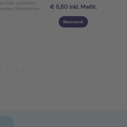
e Tinte: schreiben,
€ 5,50 inkl. MwSt.
be blau. Strichstärke
Warenkorb
5