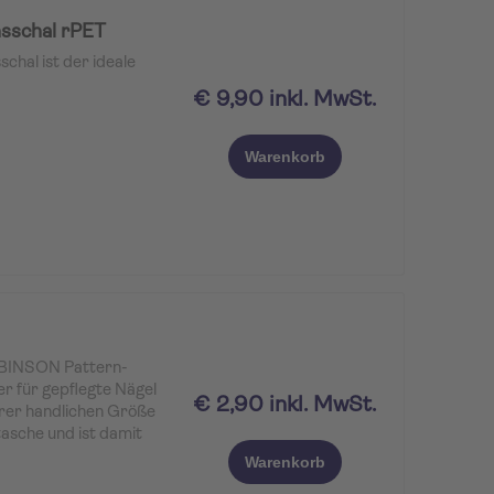
sschal rPET
hal ist der ideale
€ 9,90 inkl. MwSt.
Warenkorb
 ROBINSON Pattern-
er für gepflegte Nägel
€ 2,90 inkl. MwSt.
ihrer handlichen Größe
tasche und ist damit
lle Nagelpflege
Warenkorb
fläche sorgt für ein