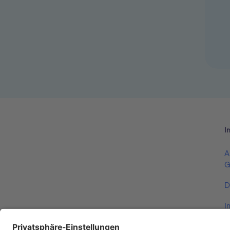
I
A
G
D
I
V