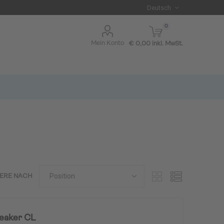
0
Mein Konto
€ 0,00 inkl. MwSt.
IERE NACH
I BLUE
eaker CL