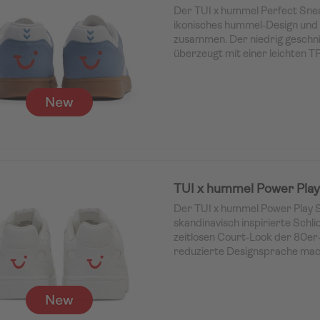
Der TUI x hummel Perfect Snea
ikonisches hummel‑Design un
zusammen. Der niedrig geschni
überzeugt mit einer leichten 
optimale Griffigkeit sowie ein
Mikrofaser, das den Schuh ang
pflegeleicht macht.
Der Sneaker kommt in einem he
vielseitigen Farbe, die sowohl in
zu einem gepflegten Arbeitsoutf
charakteristischen hummel‑Wi
den sportlich‑retrohaften Look
befindet sich ein aufgedruckte
TUI x hummel Power Pla
dem Sneaker eine exklusive TUI
Der TUI x hummel Power Play 
skandinavisch inspirierte Schli
zeitlosen Court‑Look der 80er‑
reduzierte Designsprache mach
langlebigen Klassiker, der Stil 
perfekt vereint.
Das Obermaterial aus PU ist be
strapazierfähig und funktional 