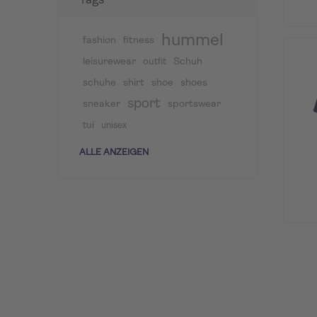
Tags
hummel
fashion
fitness
leisurewear
Schuh
outfit
schuhe
shirt
shoe
shoes
sport
sneaker
sportswear
tui
unisex
ALLE ANZEIGEN