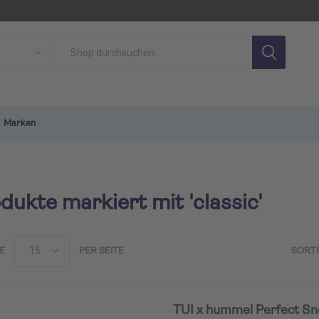
Marken
dukte markiert mit 'classic'
E
PER SEITE
SORT
SON
TUI MAGIC LIFE
TU
TUI x hummel Perfect Sn