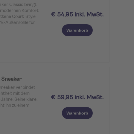
ker Classic bringt
d modernen Komfort
€ 54,95 inkl. MwSt.
ttene Court‑Style
TPR-Außensohle für
em Obermaterial aus
Warenkorb
enehm leicht und
llen Denim‑Blau, einer
 der Freizeit als auch
it passt. Die
nkel unterstreichen
. Auf der Ferse
s TUI Smile Logo, das
y Sneaker
 Note verleiht.
Sneaker verbindet
chtheit mit dem
€ 59,95 inkl. MwSt.
Jahre. Seine klare,
t ihn zu einem
und Funktionalität
Warenkorb
sonders pflegeleicht,
– ideal für den