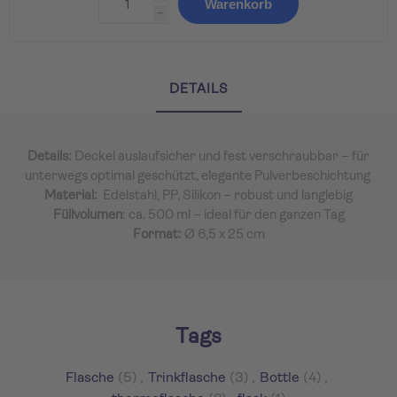
Warenkorb
h
DETAILS
Details:
Deckel auslaufsicher und fest verschraubbar – für
unterwegs optimal geschützt, elegante Pulverbeschichtung
Material:
Edelstahl, PP, Silikon – robust und langlebig
Füllvolumen
: ca. 500 ml – ideal für den ganzen Tag
Format:
Ø 6,5 x 25 cm
Tags
Flasche
(5)
,
Trinkflasche
(3)
,
Bottle
(4)
,