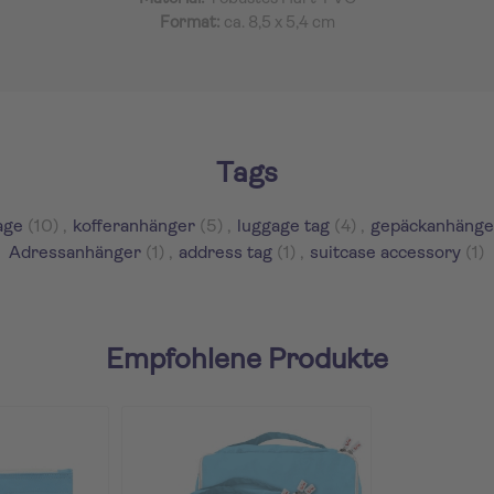
Format:
ca. 8,5 x 5,4 cm
Tags
age
(10)
,
kofferanhänger
(5)
,
luggage tag
(4)
,
gepäckanhänge
Adressanhänger
(1)
,
address tag
(1)
,
suitcase accessory
(1)
Empfohlene Produkte