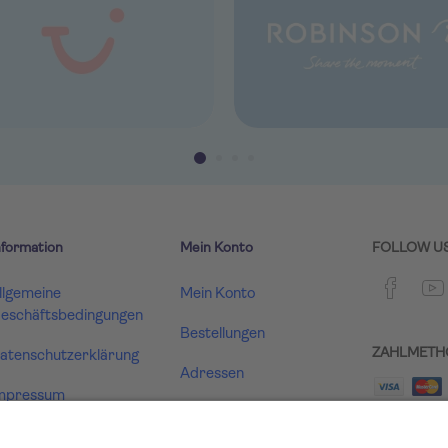
nformation
Mein Konto
FOLLOW U
llgemeine
Mein Konto
eschäftsbedingungen
Bestellungen
ZAHLMETH
atenschutzerklärung
Adressen
mpressum
Warenkorb
ertrag widerrufen