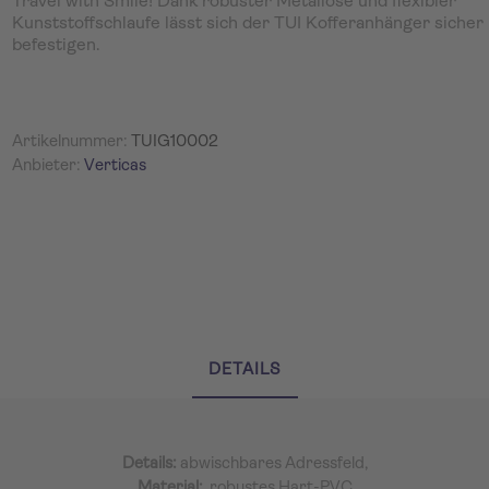
Travel with Smile! Dank robuster Metallöse und flexibler
Kunststoffschlaufe lässt sich der TUI Kofferanhänger sicher
befestigen.
Artikelnummer:
TUIG10002
Anbieter:
Verticas
DETAILS
Details:
abwischbares Adressfeld,
Material:
robustes Hart-PVC