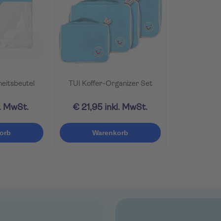
heitsbeutel
TUI Koffer-Organizer Set
l. MwSt.
€ 21,95 inkl. MwSt.
orb
Warenkorb