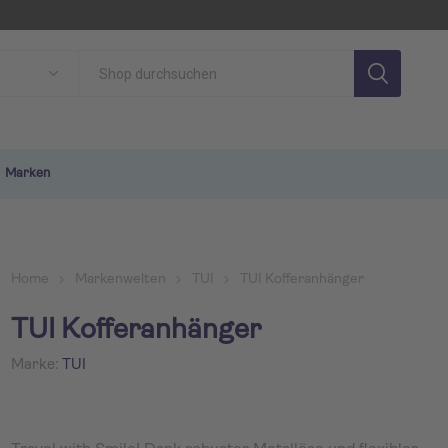
Marken
Home
Markenwelten
TUI
TUI Kofferanhänger
TUI Kofferanhänger
Marke:
TUI
SON
TUI MAGIC LIFE
TU