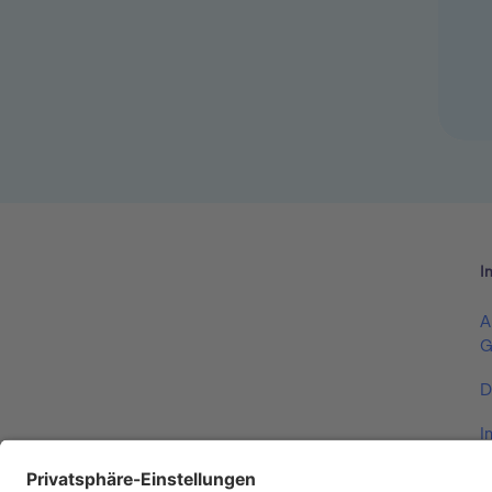
I
A
G
D
I
V