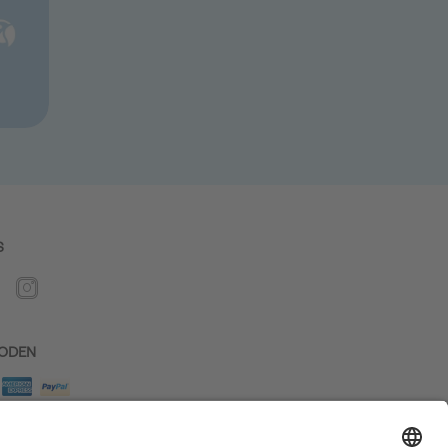
S
ODEN