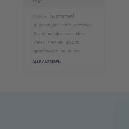
Tags
hummel
Hoodie
leisurewear
outfit
retrostyle
schuhe
shirt
Schuh
shoe
sport
shoes
sneaker
sportswear
tui
unisex
ALLE ANZEIGEN