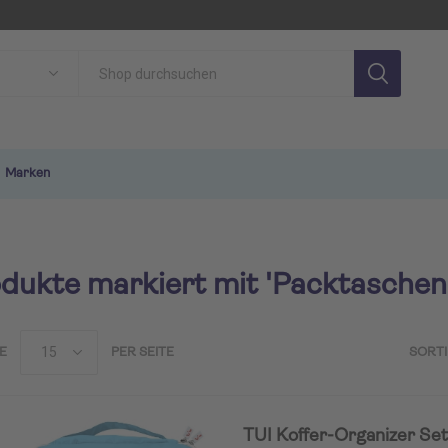
Marken
dukte markiert mit 'Packtaschen
E
PER SEITE
SORT
SON
TUI MAGIC LIFE
TU
TUI Koffer-Organizer Set