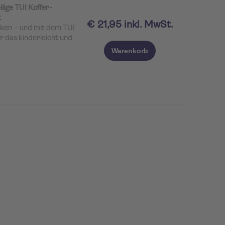
lige TUI Koffer-
k
€ 21,95 inkl. MwSt.
cken – und mit dem TUI
r das kinderleicht und
der längere Reisen, die
Warenkorb
deine Kleidung und
nitterfrei zu
aktischen Wäschesack,
 Gepäck sorgt – und
pannt macht.
stem und Stil.
schiedlich großen
einem großzügigen
inander abgestimmt
r optimal ausnutzen und
 von der Unterwäsche