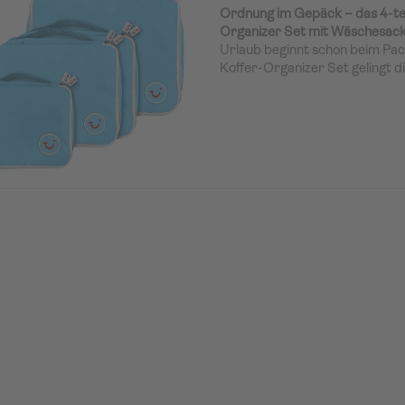
Ordnung im Gepäck – das 4-tei
Organizer Set mit Wäschesac
Urlaub beginnt schon beim Pa
Koffer-Organizer Set gelingt di
stilvoll. Ob kurze Städtetrips o
cleveren Organizer helfen dir, 
Accessoires übersichtlich und k
verstauen. Dazu gibt’s den pr
der für frischen Durchblick im
dein Reisegefühl rundum ents
Packen leicht gemacht – mit Sy
Das Set besteht aus drei unter
Packtaschen (S, 2x M, L) und 
Wäschesack, die perfekt aufe
sind. So kannst du deine Koffe
hast trotzdem alles im Griff –
bis zur Lieblingsjacke.