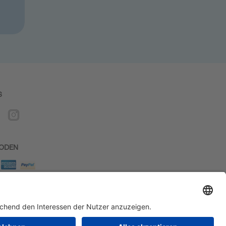
S
ODEN