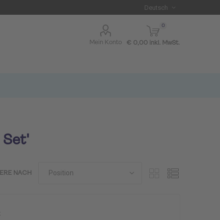
0
Mein Konto
€ 0,00 inkl. MwSt.
 Set'
IERE NACH
I BLUE