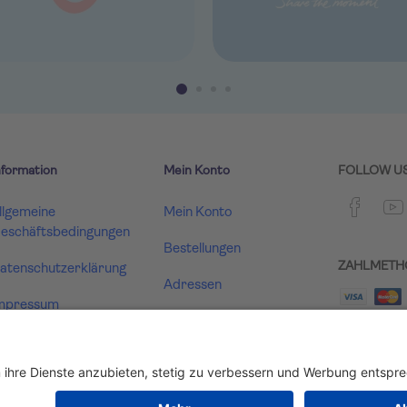
nformation
Mein Konto
FOLLOW U
llgemeine
Mein Konto
eschäftsbedingungen
Bestellungen
ZAHLMETH
atenschutzerklärung
Adressen
mpressum
Warenkorb
ertrag widerrufen