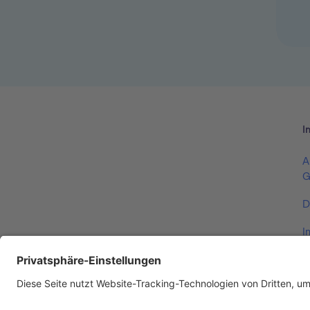
I
A
G
D
I
V