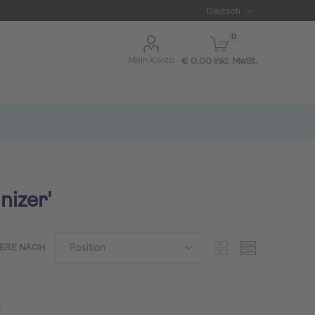
0
Mein Konto
€ 0,00 inkl. MwSt.
nizer'
IERE NACH
I BLUE