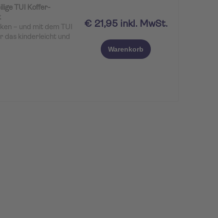
lige TUI Koffer-
k
€ 21,95 inkl. MwSt.
cken – und mit dem TUI
r das kinderleicht und
der längere Reisen, die
Warenkorb
deine Kleidung und
nitterfrei zu
aktischen Wäschesack,
 Gepäck sorgt – und
pannt macht.
stem und Stil.
schiedlich großen
einem großzügigen
inander abgestimmt
r optimal ausnutzen und
 von der Unterwäsche