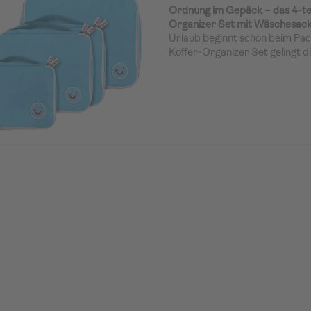
Ordnung im Gepäck – das 4-tei
Organizer Set mit Wäschesac
Urlaub beginnt schon beim Pa
Koffer-Organizer Set gelingt di
stilvoll. Ob kurze Städtetrips o
cleveren Organizer helfen dir, 
Accessoires übersichtlich und k
verstauen. Dazu gibt’s den pr
der für frischen Durchblick im
dein Reisegefühl rundum ents
Packen leicht gemacht – mit Sy
Das Set besteht aus drei unter
Packtaschen (S, 2x M, L) und 
Wäschesack, die perfekt aufe
sind. So kannst du deine Koffe
hast trotzdem alles im Griff –
bis zur Lieblingsjacke.