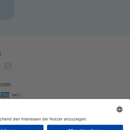
S
ODEN