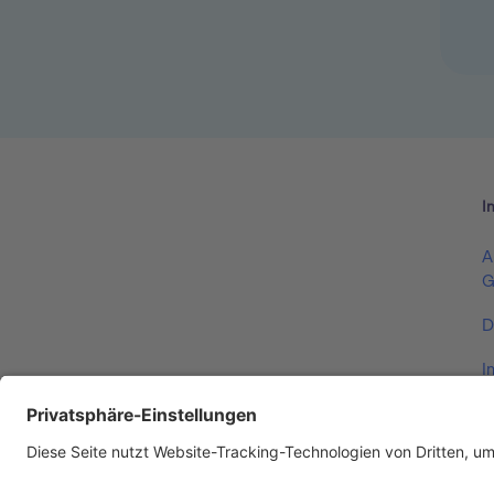
I
A
G
D
I
V