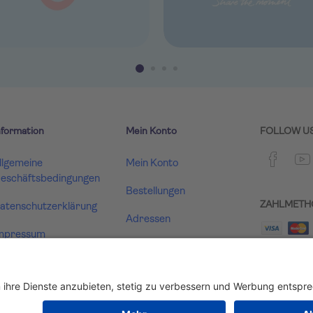
nformation
Mein Konto
FOLLOW U
llgemeine
Mein Konto
eschäftsbedingungen
Bestellungen
ZAHLMETH
atenschutzerklärung
Adressen
mpressum
Warenkorb
ertrag widerrufen