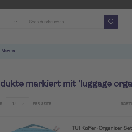
Marken
dukte markiert mit 'luggage orga
E
PER SEITE
SORT
SON
TUI MAGIC LIFE
TU
TUI Koffer-Organizer Set