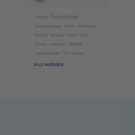
Tags
hummel
Hoodie
leisurewear
outfit
retrostyle
schuhe
shirt
Schuh
shoe
sport
shoes
sneaker
sportswear
tui
unisex
ALLE ANZEIGEN