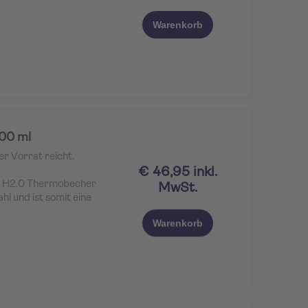
Warenkorb
200 ml
er Vorrat reicht.
€ 46,95 inkl.
r H2.0 Thermobecher
MwSt.
hl und ist somit eine
ittliche FlowState™
Warenkorb
hbare Abdeckung mit
ie den
 an Ort und Stelle
en geschlossenen
rung bleibt das
unden bei Eis). Der