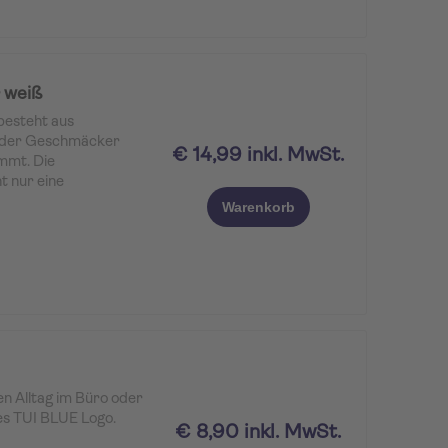
 weiß
esteht aus
, der Geschmäcker
€ 14,99 inkl. MwSt.
immt. Die
t nur eine
auch eine angenehme
Warenkorb
slitterfesten
Becher dank dem Deckel
g heiß oder kalt.
n Alltag im Büro oder
es TUI BLUE Logo.
€ 8,90 inkl. MwSt.