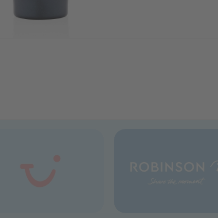
Verwendungsmöglichkeiten: Di
perfekt für unterwegs, im Bür
seiner doppelwandigen Konstruk
Getränk länger auf der gewün
während der Deckel aus PET fü
Sicherheit sorgt. Ein Must-Have 
Kaffee oder Tee stilvoll genieß