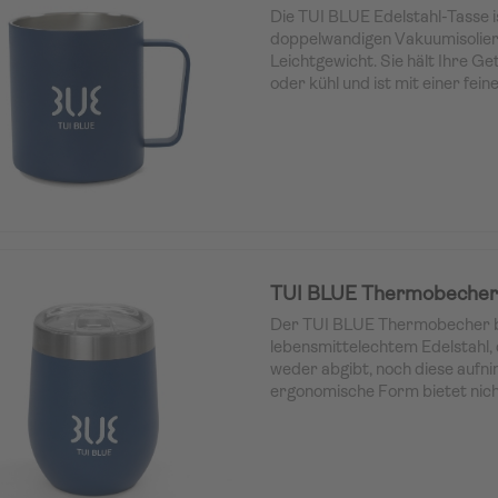
Die TUI BLUE Edelstahl-Tasse is
doppelwandigen Vakuumisolier
Leichtgewicht. Sie hält Ihre G
oder kühl und ist mit einer fei
überzogen, die die Tasse extre
TUI BLUE Thermobecher
Der TUI BLUE Thermobecher b
lebensmittelechtem Edelstahl
weder abgibt, noch diese aufn
ergonomische Form bietet nich
ansprechende Optik, sondern 
Haptik. Überzogen mit einer ab
Pulverbeschichtung hält der 
Ihre Getränke über Stunden lan