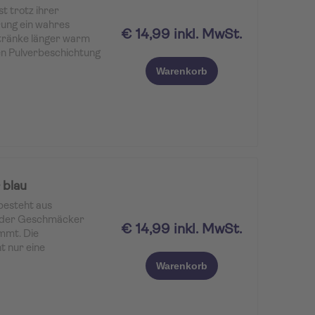
t trotz ihrer
ung ein wahres
€ 14,99 inkl. MwSt.
etränke länger warm
nen Pulverbeschichtung
m langlebig macht.
Warenkorb
 blau
esteht aus
, der Geschmäcker
€ 14,99 inkl. MwSt.
immt. Die
t nur eine
auch eine angenehme
Warenkorb
slitterfesten
Becher dank dem Deckel
g heiß oder kalt.