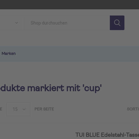
Marken
dukte markiert mit 'cup'
E
PER SEITE
SORT
SON
TUI MAGIC LIFE
TU
TUI BLUE Edelstahl-Tass