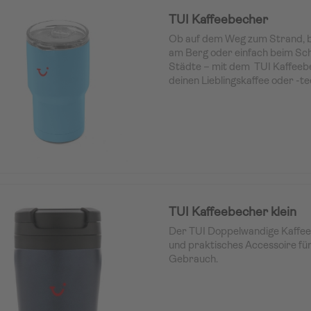
komfortable und rutschfeste Gr
Tragen und der schmale Boden 
TUI Kaffeebecher
Getränkehalter im Auto.
Ob auf dem Weg zum Strand, 
am Berg oder einfach beim Sc
Städte – mit dem TUI Kaffeeb
deinen Lieblingskaffee oder -t
Lächeln. Praktisch, stilvoll un
– dieser Becher ist der ideale R
die das Leben entdecken und 
möchten.
TUI Kaffeebecher klein
Der TUI Doppelwandige Kaffeebe
und praktisches Accessoire für
Gebrauch.
Doppelwandige Konstruktion, d
Ihr Getränk länger heiß oder ka