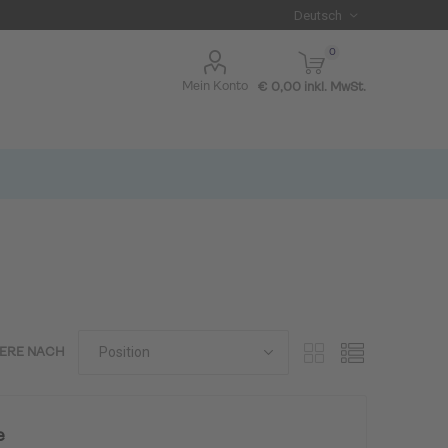
0
Mein Konto
€ 0,00 inkl. MwSt.
IERE NACH
I BLUE
e