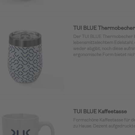
TUI BLUE Thermobecher
Der TUI BLUE Thermobecher b
lebensmittelechtem Edelstahl
weder abgibt, noch diese aufn
ergonomische Form bietet nich
ansprechende Optik, sondern 
Haptik. Überzogen mit einer ab
Pulverbeschichtung hält der 
Ihre Getränke über Stunden lan
TUI BLUE Kaffeetasse
Formschöne Kaffeetasse für de
zu Hause. Dezent aufgedruckt