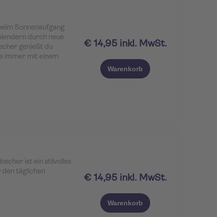
iff erleichtert das
passt in die meisten
beim Sonnenaufgang
hlendern durch neue
€ 14,95 inkl. MwSt.
echer genießt du
ee immer mit einem
d perfekt für unterwegs
Warenkorb
eisebegleiter für alle,
jeden Moment genießen
cher ist ein stilvolles
 den täglichen
€ 14,95 inkl. MwSt.
ie dafür sorgt, dass
Warenkorb
lt bleibt