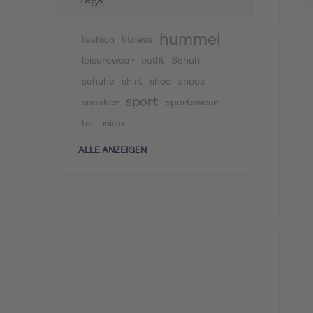
Tags
hummel
fashion
fitness
leisurewear
Schuh
outfit
schuhe
shirt
shoe
shoes
sport
sneaker
sportswear
tui
unisex
ALLE ANZEIGEN