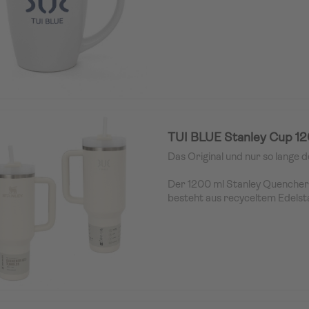
TUI BLUE Stanley Cup 1
Das Original und nur so lange d
Der 1200 ml Stanley Quenche
besteht aus recyceltem Edelsta
nachhaltige Wahl. Der fortschr
Deckel verfügt über eine dre
drei Positionen: eine Öffnung, d
wiederverwendbaren Strohhalm
hält, eine Trinköffnung und ein
Deckel. Durch die Vakuumisolie
Getränk 11 Stunden kalt (48 St