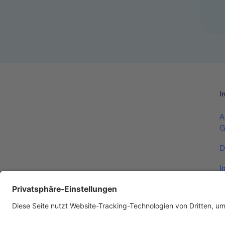
I
A
G
D
I
V