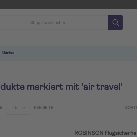
Marken
dukte markiert mit 'air travel'
E
PER SEITE
SORT
SON
TUI MAGIC LIFE
TU
ROBINSON Flugsicherhei