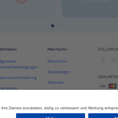
nformation
Mein Konto
FOLLOW U
llgemeine
Mein Konto
eschäftsbedingungen
Bestellungen
ZAHLMETH
atenschutzerklärung
Adressen
mpressum
Warenkorb
ertrag widerrufen