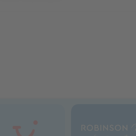
Reisen mit dem TUI Smile
Ob Sonnencreme für den Stran
Lieblingsparfum für den Städte
Beutel haben Sie alles griffbere
Die transparente Oberfläche er
am Flughafen, sodass Sie Ihre 
stressfrei starten können.
Klein im Format, groß in der W
Flugsicherheitsbeutel
ist Ihr z
für jede Reise – und bringt Ih
Boarding das echte
Urlaubsgef