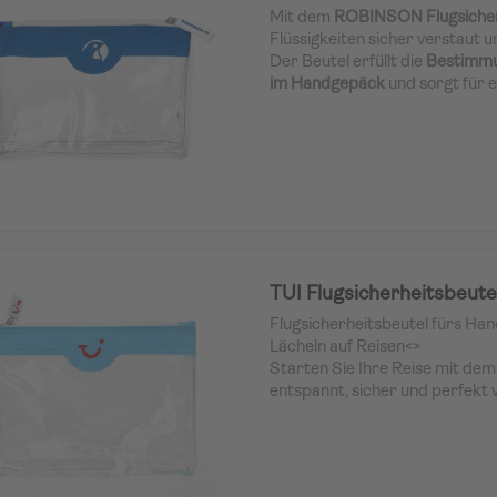
Mit dem
ROBINSON Flugsicher
Flüssigkeiten sicher verstaut un
Der Beutel erfüllt die
Bestimmun
im Handgepäck
und sorgt für e
Sicherheitskontrolle am Flugha
TUI Flugsicherheitsbeute
Flugsicherheitsbeutel fürs Ha
Lächeln auf Reisen<>
Starten Sie Ihre Reise mit de
entspannt, sicher und perfekt 
Flugsicherheitsbeutel fürs Ha
dass Sie Ihre Flüssigkeiten nich
sondern auch stilvoll verstaue
der Urlaub schon beim Packen 