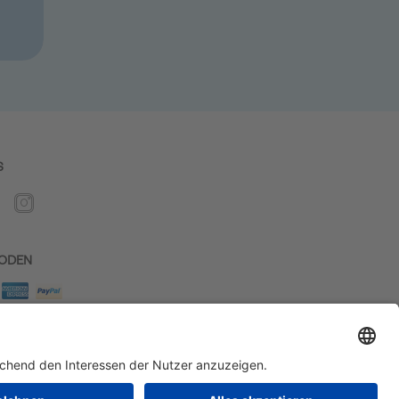
S
ODEN