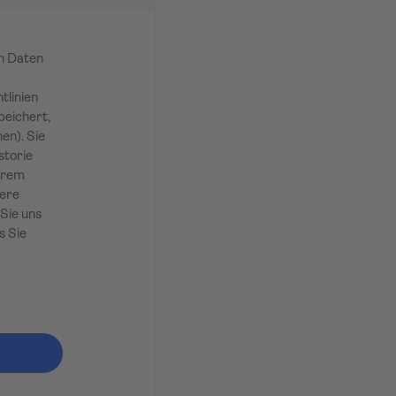
en Daten
tlinien
peichert,
en). Sie
storie
Ihrem
sere
Sie uns
s Sie