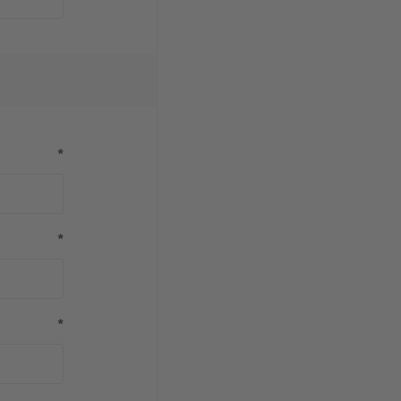
*
*
*