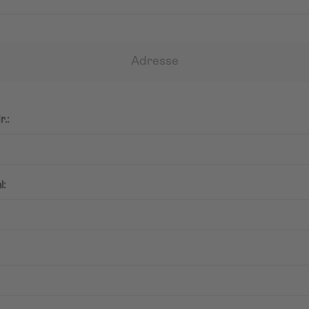
Adresse
r.:
l: