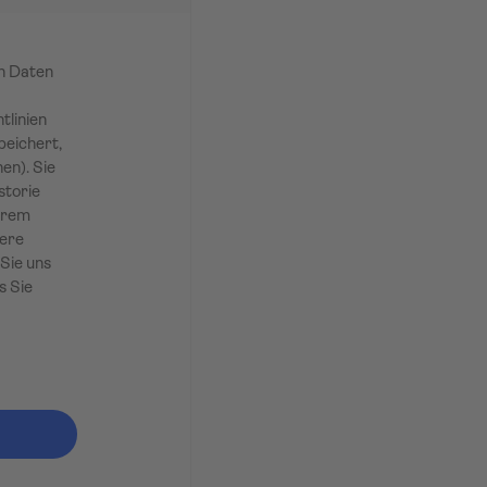
en Daten
tlinien
peichert,
en). Sie
storie
Ihrem
sere
Sie uns
s Sie