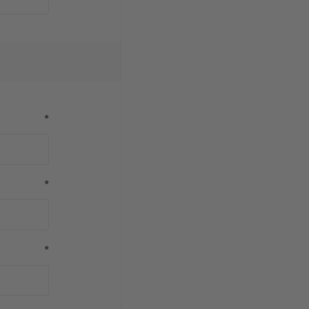
*
*
*