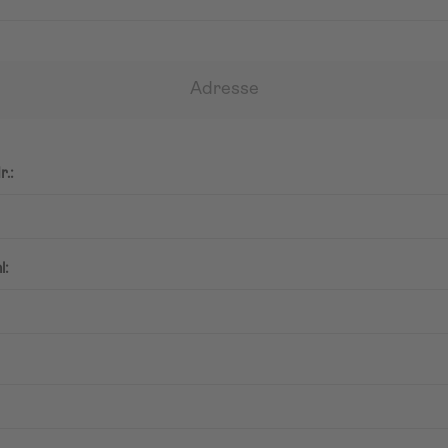
Adresse
r.:
l: