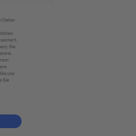
en Daten
tlinien
peichert,
en). Sie
storie
Ihrem
sere
Sie uns
s Sie