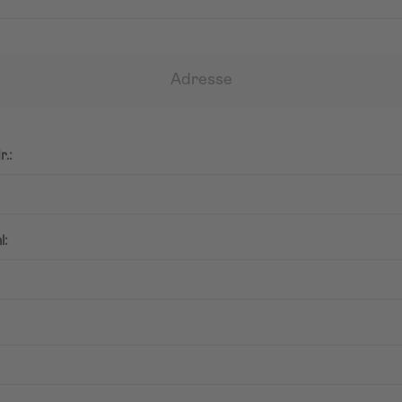
Adresse
r.:
l: