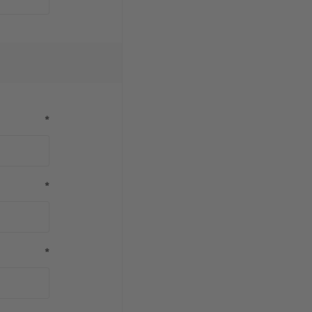
*
*
*